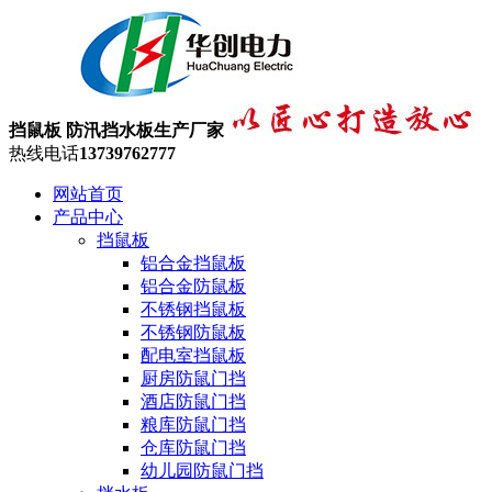
挡鼠板 防汛挡水板生产厂家
热线电话
13739762777
网站首页
产品中心
挡鼠板
铝合金挡鼠板
铝合金防鼠板
不锈钢挡鼠板
不锈钢防鼠板
配电室挡鼠板
厨房防鼠门挡
酒店防鼠门挡
粮库防鼠门挡
仓库防鼠门挡
幼儿园防鼠门挡