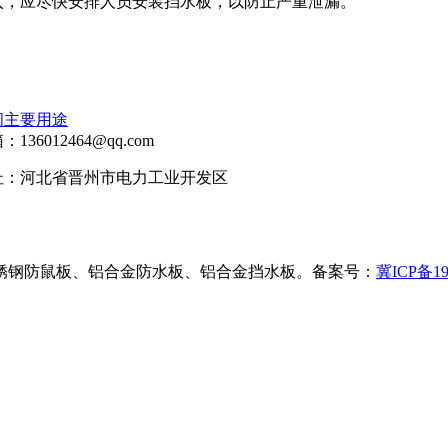
入，应尽快安排人员安装挡水板，以防止严重泄漏。
间主要用途
136012464@qq.com
址：河北省晋州市电力工业开发区
钢防鼠板、铝合金防水板、铝合金挡水板。备案号：
冀ICP备19