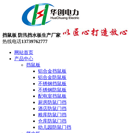
挡鼠板 防汛挡水板生产厂家
热线电话
13739762777
网站首页
产品中心
挡鼠板
铝合金挡鼠板
铝合金防鼠板
不锈钢挡鼠板
不锈钢防鼠板
配电室挡鼠板
厨房防鼠门挡
酒店防鼠门挡
粮库防鼠门挡
仓库防鼠门挡
幼儿园防鼠门挡