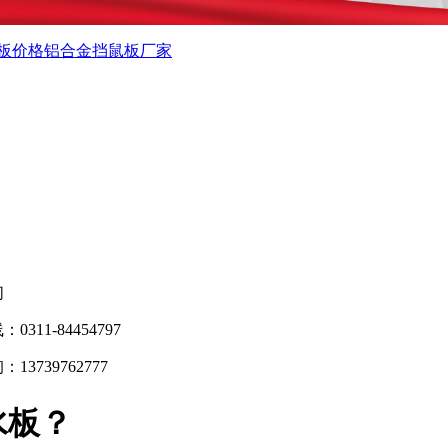
板价格
铝合金挡鼠板厂家
们
0311-84454797
13739762777
水板？