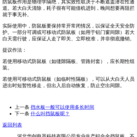
防鼠板作用是物理学隔绝，其实效性取决于不断遮盖潜在性通
道。若大白天清除，耗子很有可能借机进到，晚间想要再阻拦
就于事无补。
实际使用中，防鼠板要保持常开常闭情况，以保证全天安全防
护。一部分可调或可移动式防鼠板（如用于铝门窗间隙）若大
白天需行驶，应保证人走了即关、立即校准，并非彻底撤销。
提议作法：
若使用移动式防鼠板（如缝隙隔板、管路封套），应长期性组
装。
若使用可移动式防鼠板（如临时性隔板），可以从大白天人员
进出时短暂性移走，但出入后自动恢复，防止空出间隙。
上一条
挡水板一般可以使用多长时间
下一条
什么叫挡鼠板呢？
返回列表
河北华创电器科技有限公司专业生产铝合金挡鼠板、不