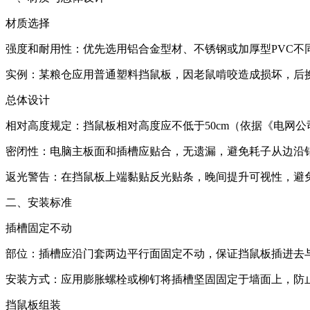
材质选择
强度和耐用性：优先选用铝合金型材、不锈钢或加厚型PVC不
实例：某粮仓应用普通塑料挡鼠板，因老鼠啃咬造成损坏，后换
总体设计
相对高度规定：挡鼠板相对高度应不低于50cm（依据《电网
密闭性：电脑主板面和插槽应贴合，无遗漏，避免耗子从边沿
返光警告：在挡鼠板上端黏贴反光贴条，晚间提升可视性，避
二、安装标准
插槽固定不动
部位：插槽应沿门套两边平行面固定不动，保证挡鼠板插进去
安装方式：应用膨胀螺栓或柳钉将插槽坚固固定于墙面上，防
挡鼠板组装