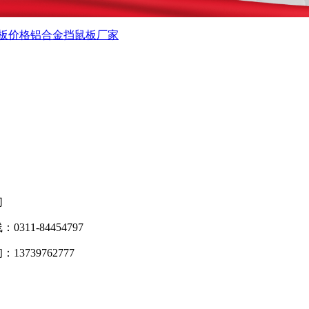
板价格
铝合金挡鼠板厂家
们
0311-84454797
13739762777