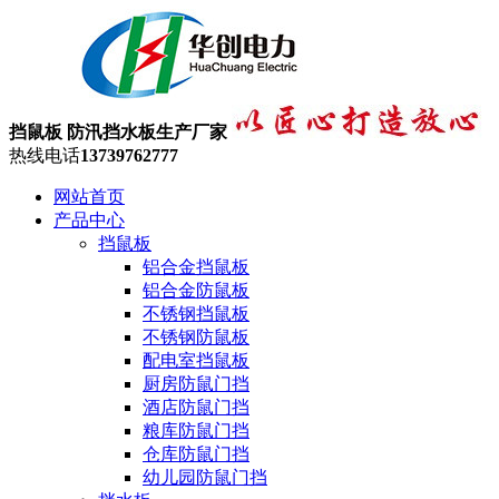
挡鼠板 防汛挡水板生产厂家
热线电话
13739762777
网站首页
产品中心
挡鼠板
铝合金挡鼠板
铝合金防鼠板
不锈钢挡鼠板
不锈钢防鼠板
配电室挡鼠板
厨房防鼠门挡
酒店防鼠门挡
粮库防鼠门挡
仓库防鼠门挡
幼儿园防鼠门挡