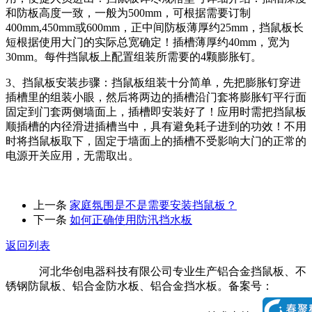
和防板高度一致，一般为500mm，可根据需要订制
400mm,450mm或600mm，正中间防板薄厚约25mm，挡鼠板长
短根据使用大门的实际总宽确定！插槽薄厚约40mm，宽为
30mm。每件挡鼠板上配置组装所需要的4颗膨胀钉。
3、挡鼠板安装步骤：挡鼠板组装十分简单，先把膨胀钉穿进
插槽里的组装小眼，然后将两边的插槽沿门套将膨胀钉平行面
固定到门套两侧墙面上，插槽即安装好了！应用时需把挡鼠板
顺插槽的内径滑进插槽当中，具有避免耗子进到的功效！不用
时将挡鼠板取下，固定于墙面上的插槽不受影响大门的正常的
电源开关应用，无需取出。
上一条
家庭氛围是不是需要安装挡鼠板？
下一条
如何正确使用防汛挡水板
返回列表
河北华创电器科技有限公司专业生产铝合金挡鼠板、不
锈钢防鼠板、铝合金防水板、铝合金挡水板。备案号：
冀ICP