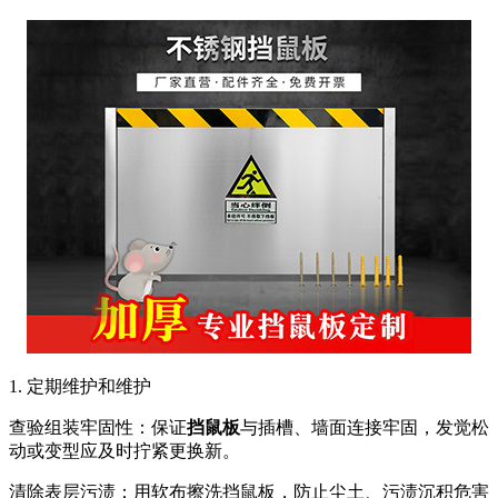
1. 定期维护和维护
查验组装牢固性：保证
挡鼠板
与插槽、墙面连接牢固，发觉松
动或变型应及时拧紧更换新。
清除表层污渍：用软布擦洗挡鼠板，防止尘土、污渍沉积危害