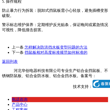
5. 操作规程
防止暴力行为拆装：脱卸式挡鼠板需小心轻放，避免插槽变形
破裂。
警示标志维护保养：定期维护反光贴条，保证晚间或紧急情况
可视性，降低撞击损害。
上一条
怎样解决防洪挡水板变型问题的方法
下一条
挡鼠板相对高度标准规范如何标准的
返回列表
河北华创电器科技有限公司专业生产铝合金挡鼠板、不
锈钢防鼠板、铝合金防水板、铝合金挡水板。备案号：
冀ICP
备19023575号-3
网站地图
XML地图
技术支持：
电话咨询
产品中心
工程案例