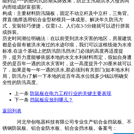
能到达***的密闭式防潮实际效果，防止主汛期洪水入侵房间
内而组成財富损害。
构成：主要材料防汛隔板，固定不动立杆及中立杆，三角背。
撑直/抛撑选用铝合金型材模貝一体成形。解决年久防汛方
式，安裝轻巧便捷，仅需1-2。人们在3-5分鐘就可以进行拼装
或拆装。
历史时间潮位明确法：在以前受到洪水灾害的地区，房屋建筑
都是会留有被洪水淹过的水迹印痕，我们可以这根线做为水准
标准.在这个基础上把防汛防汛挡水门必须的高度再适度提
升，提升力度能够依据本地的水文水利材料而定，假如自身遭
受的是百年一遇的洪水灾害时，这一高度提升个20厘米就可以
了，如果是每一年一遇的洪水,那必须到有关部门(如本地水利
局，防汛办)了解一下本地的近百年高水位线多少钱以明确安
全性的防汛高度。
上一条
防鼠板在电力工程行业的关键主要表现
下一条
挡鼠板应放到哪儿？
返回列表
河北华创电器科技有限公司专业生产铝合金挡鼠板、不
锈钢防鼠板、铝合金防水板、铝合金挡水板。备案号：
冀ICP